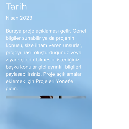
Tarih
Nisan 2023
Buraya proje açıklaması gelir. Genel
bilgiler sunabilir ya da projenin
konusu, size ilham veren unsurlar,
projeyi nasıl oluşturduğunuz veya
ziyaretçilerin bilmesini istediğiniz
başka konular gibi ayrıntılı bilgileri
paylaşabilirsiniz. Proje açıklamaları
eklemek için Projeleri Yönet'e
gidin.