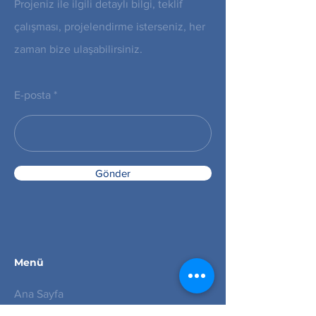
Projeniz ile ilgili detaylı bilgi, teklif
çalışması, projelendirme isterseniz, her
zaman bize ulaşabilirsiniz.
E-posta
Gönder
Menü
Ana Sayfa